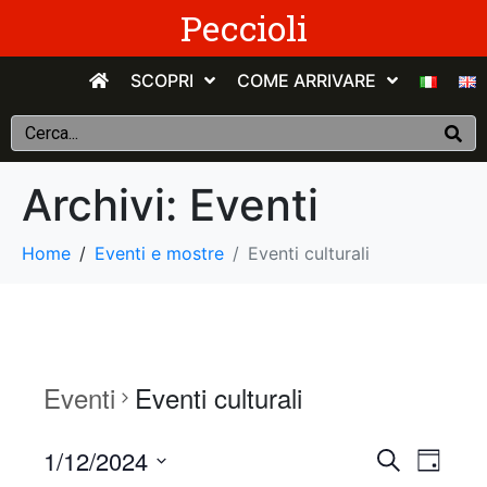
Peccioli
SCOPRI
COME ARRIVARE
Archivi:
Eventi
Home
Eventi e mostre
Eventi culturali
Eventi
Eventi culturali
E
E
1/12/2024
C
G
e