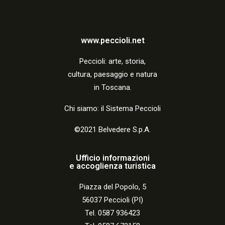
z
i
www.peccioli.net
o
Peccio
li:
arte, storia,
n
cultura, paesaggio e natura
e
in Toscana.
Chi siamo: il Sistema Peccioli
©2021 Belvedere S.p.A.
Ufficio informazioni
e accoglienza turistica
Piazza del Popolo, 5
56037 Peccioli (PI)
Tel. 0587 936423