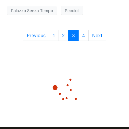
e
g
Palazzo Senza Tempo
Peccioli
a
v
z
i
i
Previous
1
2
3
4
Next
s
o
t
n
e
e
N
a
v
i
g
a