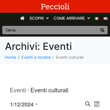
Peccioli
SCOPRI
COME ARRIVARE
Archivi:
Eventi
Home
Eventi e mostre
Eventi culturali
Eventi
Eventi culturali
E
E
1/12/2024
C
M
e