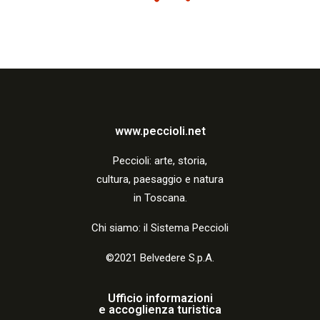
z
i
o
n
e
www.peccioli.net
Peccio
li:
arte, storia,
cultura, paesaggio e natura
in Toscana.
Chi siamo: il Sistema Peccioli
©2021 Belvedere S.p.A.
Ufficio informazioni
e accoglienza turistica