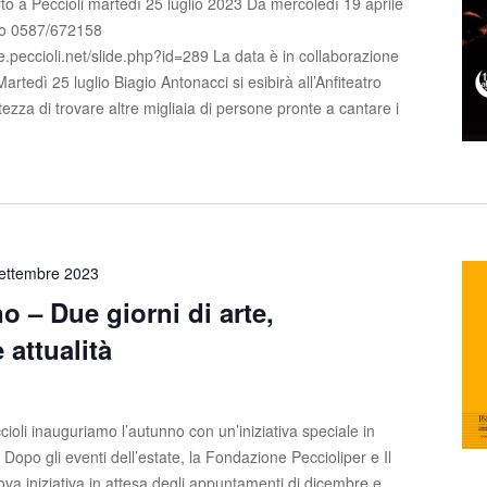
to a Peccioli martedì 25 luglio 2023 Da mercoledì 19 aprile
info 0587/672158
.peccioli.net/slide.php?id=289 La data è in collaborazione
rtedì 25 luglio Biagio Antonacci si esibirà all’Anfiteatro
ezza di trovare altre migliaia di persone pronte a cantare i
ettembre 2023
 – Due giorni di arte,
 attualità
cioli inauguriamo l’autunno con un’iniziativa speciale in
 Dopo gli eventi dell’estate, la Fondazione Peccioliper e Il
va iniziativa in attesa degli appuntamenti di dicembre e