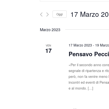
s
e
e
17 Marzo 2
Oggi
r
n
i
S
t
s
e
Marzo 2023
c
l
i
i
e
R
P
z
17 Marzo 2023
-
19 Marz
VEN
17
a
i
Pensavo Pecci
i
r
o
o
c
n
«Per il secondo anno cons
l
a
segnale di ripartenza e ri
e
a
l
però, non fa venire meno la 
C
a
r
incontri ed eventi di Pen
h
d
e al mondo. […]
c
i
a
a
t
a
v
a
e