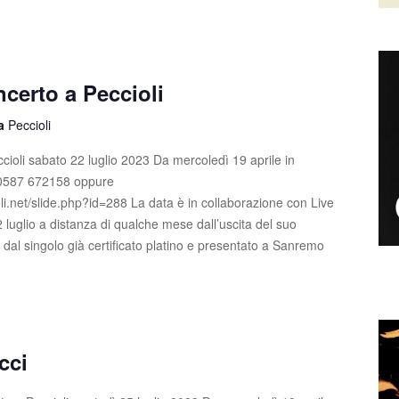
certo a Peccioli
la
Peccioli
ioli sabato 22 luglio 2023 Da mercoledì 19 aprile in
fo 0587 672158 oppure
li.net/slide.php?id=288 La data è in collaborazione con Live
luglio a distanza di qualche mese dall’uscita del suo
dal singolo già certificato platino e presentato a Sanremo
cci