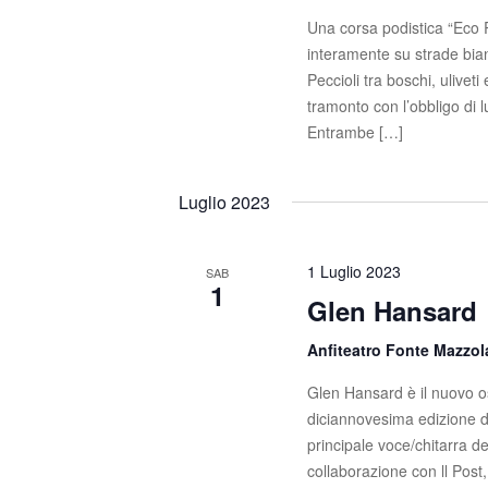
z
o
Una corsa podistica “Eco R
l
i
interamente su strade bi
a
Peccioli tra boschi, uliveti
C
o
tramonto con l’obbligo di 
h
n
Entrambe […]
i
a
e
v
Luglio 2023
e
.
1 Luglio 2023
SAB
1
Glen Hansard
Anfiteatro Fonte Mazzo
Glen Hansard è il nuovo os
diciannovesima edizione d
principale voce/chitarra d
collaborazione con ll Post