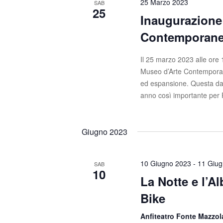
e
.
25 Marzo 2023
SAB
25
.
Inaugurazion
v
C
Contemporanea
e
i
r
s
c
Il 25 marzo 2023 alle ore
a
Museo d’Arte Contemporanea
t
E
ed espansione. Questa data
e
v
anno così importante per 
e
N
n
t
a
Giugno 2023
i
v
p
10 Giugno 2023
-
11 Giu
SAB
e
i
10
La Notte e l’A
r
g
P
Bike
a
a
r
Anfiteatro Fonte Mazzo