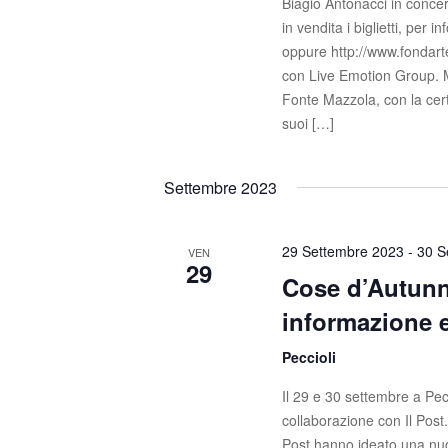
Biagio Antonacci in concer
in vendita i biglietti, per 
oppure http://www.fondarte
con Live Emotion Group. Ma
Fonte Mazzola, con la cert
suoi […]
Settembre 2023
29 Settembre 2023
-
30 S
VEN
29
Cose d’Autunno
informazione e
Peccioli
Il 29 e 30 settembre a Pec
collaborazione con Il Post.
Post hanno ideato una nuo