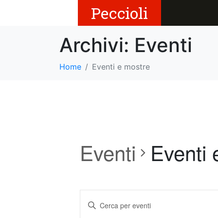
Peccioli
Archivi:
Eventi
Home
Eventi e mostre
Eventi
Eventi 
E
I
v
n