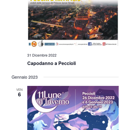
z
i
o
n
e
31 Dicembre 2022
Capodanno a Peccioli
Gennaio 2023
VEN
6