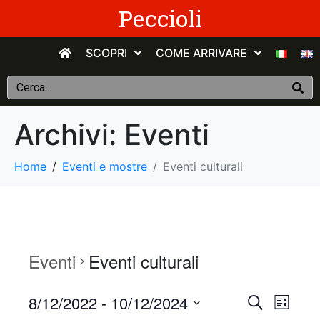
Peccioli
SCOPRI
COME ARRIVARE
Archivi:
Eventi
Home
Eventi e mostre
Eventi culturali
Eventi
Eventi culturali
E
E
8/12/2022
 - 
10/12/2024
C
E
e