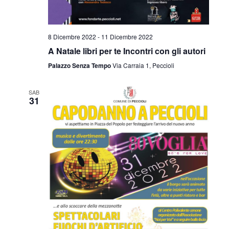
e
g
a
v
8 Dicembre 2022
-
11 Dicembre 2022
z
i
A Natale libri per te Incontri con gli autori
i
Palazzo Senza Tempo
Via Carraia 1, Peccioli
s
o
t
n
SAB
31
e
e
N
a
v
i
g
a