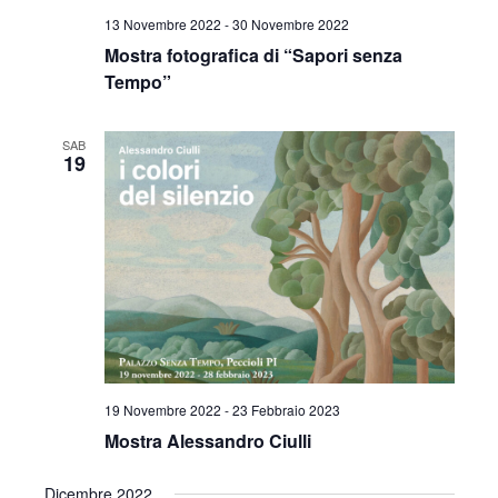
v
13 Novembre 2022
-
30 Novembre 2022
z
i
Mostra fotografica di “Sapori senza
i
s
Tempo”
o
t
n
SAB
19
e
e
N
a
v
i
g
19 Novembre 2022
-
23 Febbraio 2023
a
Mostra Alessandro Ciulli
z
Dicembre 2022