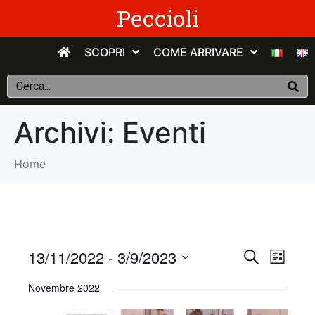
Peccioli
SCOPRI
COME ARRIVARE
Archivi:
Eventi
Home
E
E
13/11/2022
 - 
3/9/2023
C
E
e
v
S
l
v
r
Novembre 2022
e
e
c
e
n
e
l
a