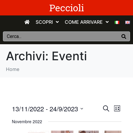
Peccioli
SCOPRI
COME ARRIVARE
Archivi:
Eventi
Home
E
E
13/11/2022
 - 
24/9/2023
C
E
e
v
S
l
v
r
Novembre 2022
e
e
c
e
n
e
l
a