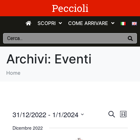
Peccioli
SCOPRI
COME ARRIVARE
Archivi:
Eventi
Home
E
E
31/12/2022
 - 
1/1/2024
C
E
e
v
S
l
v
r
Dicembre 2022
e
e
c
e
n
e
l
a