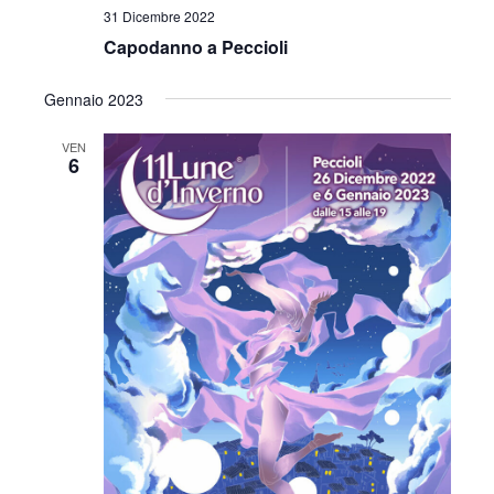
v
31 Dicembre 2022
z
i
Capodanno a Peccioli
i
s
Gennaio 2023
o
t
n
VEN
6
e
e
N
a
v
i
g
a
z