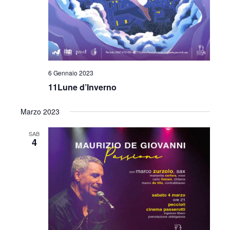
i
o
n
e
6 Gennaio 2023
11Lune d’Inverno
Marzo 2023
SAB
4