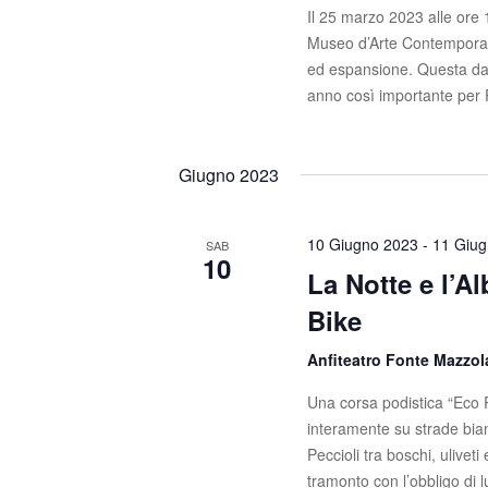
Il 25 marzo 2023 alle ore
Museo d’Arte Contemporanea
ed espansione. Questa data
anno così importante per 
Giugno 2023
10 Giugno 2023
-
11 Giu
SAB
10
La Notte e l’A
Bike
Anfiteatro Fonte Mazzo
Una corsa podistica “Eco R
interamente su strade bi
Peccioli tra boschi, uliveti
tramonto con l’obbligo di 