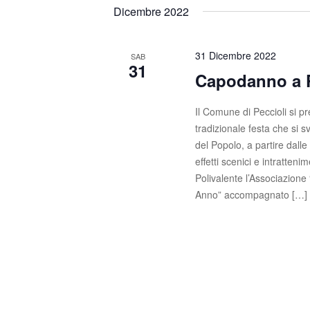
t
s
e
Dicembre 2022
c
l
i
i
e
R
P
z
31 Dicembre 2022
SAB
31
a
i
Capodanno a P
i
r
o
o
c
n
Il Comune di Peccioli si p
l
a
tradizionale festa che si s
e
a
l
del Popolo, a partire dall
C
a
r
effetti scenici e intratte
h
d
Polivalente l’Associazione
c
i
a
Anno” accompagnato […]
a
t
a
v
a
e
e
.
.
v
C
e
i
r