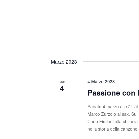
n
i
a
e
v
e
.
Marzo 2023
4 Marzo 2023
SAB
4
Passione con 
Sabato 4 marzo alle 21 al
Marco Zurzolo al sax. Sul 
Carlo Fimiani alla chitarr
nella storia della canzone