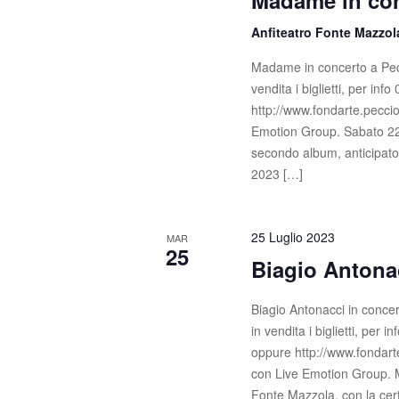
Madame in con
Anfiteatro Fonte Mazzo
Madame in concerto a Pecc
vendita i biglietti, per in
http://www.fondarte.peccio
Emotion Group. Sabato 22 
secondo album, anticipato 
2023 […]
25 Luglio 2023
MAR
25
Biagio Antona
Biagio Antonacci in concer
in vendita i biglietti, per 
oppure http://www.fondarte
con Live Emotion Group. Ma
Fonte Mazzola, con la cert