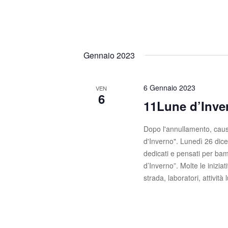
s
c
a
t
E
e
v
Gennaio 2023
e
N
n
t
a
6 Gennaio 2023
VEN
i
6
v
11Lune d’Inve
p
e
i
Dopo l'annullamento, caus
r
g
d'Inverno". Lunedì 26 dic
P
dedicati e pensati per bam
a
a
d’Inverno”. Molte le iniziat
r
z
strada, laboratori, attività
o
l
i
a
C
o
h