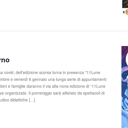
rno
a covid, dell'edizione scorsa torna in presenza "11Lune
embre e venerdì 6 gennaio una lunga serie di appuntamenti
bini e famiglie daranno il via alla nona edizione di “11Lune
ive organizzate. Il pomeriggio sarà allietato da spettacoli di
 ludico didattiche […]