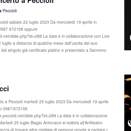
certo a Peccioli
la
Peccioli
ioli sabato 22 luglio 2023 Da mercoledì 19 aprile in
fo 0587 672158 oppure
li.net/slide.php?id=288 La data è in collaborazione con Live
luglio a distanza di qualche mese dall’uscita del suo
dal singolo già certificato platino e presentato a Sanremo
cci
to a Peccioli martedì 25 luglio 2023 Da mercoledì 19 aprile
info 0587/672158
.peccioli.net/slide.php?id=289 La data è in collaborazione
rtedì 25 luglio Biagio Antonacci si esibirà all’Anfiteatro
ezza di trovare altre migliaia di persone pronte a cantare i