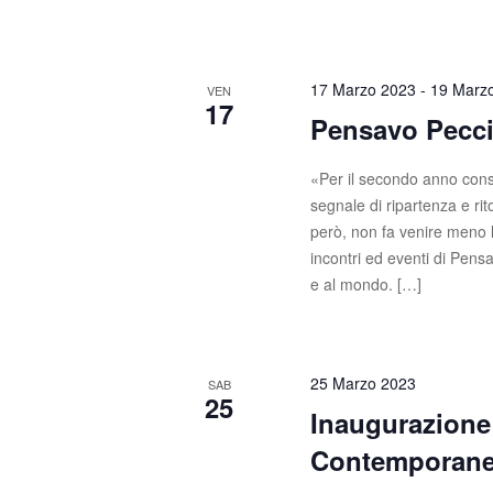
17 Marzo 2023
-
19 Marz
VEN
17
Pensavo Pecci
«Per il secondo anno cons
segnale di ripartenza e ri
però, non fa venire meno la 
incontri ed eventi di Pen
e al mondo. […]
25 Marzo 2023
SAB
25
Inaugurazion
Contemporanea