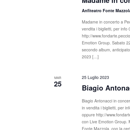
Madame in con
Anfiteatro Fonte Mazzo
Madame in concerto a Pecc
vendita i biglietti, per in
http://www.fondarte.peccio
Emotion Group. Sabato 22 
secondo album, anticipato 
2023 […]
25 Luglio 2023
MAR
25
Biagio Antona
Biagio Antonacci in concer
in vendita i biglietti, per 
oppure http://www.fondarte
con Live Emotion Group. Ma
Fonte Mazzola, con la cert