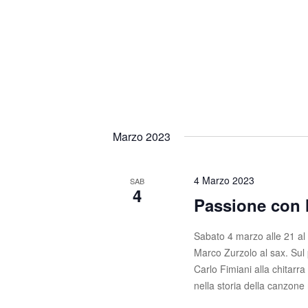
n
i
a
e
v
e
.
Marzo 2023
4 Marzo 2023
SAB
4
Passione con 
Sabato 4 marzo alle 21 al
Marco Zurzolo al sax. Sul 
Carlo Fimiani alla chitarr
nella storia della canzone