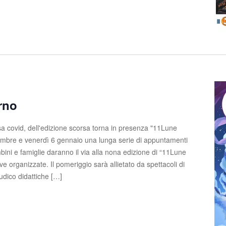
rno
a covid, dell'edizione scorsa torna in presenza "11Lune
embre e venerdì 6 gennaio una lunga serie di appuntamenti
bini e famiglie daranno il via alla nona edizione di “11Lune
ive organizzate. Il pomeriggio sarà allietato da spettacoli di
 ludico didattiche […]