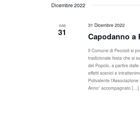
t
s
e
Dicembre 2022
c
l
i
i
e
R
P
z
31 Dicembre 2022
SAB
31
a
i
Capodanno a P
i
r
o
o
c
n
Il Comune di Peccioli si p
l
a
tradizionale festa che si s
e
a
l
del Popolo, a partire dall
C
a
r
effetti scenici e intratte
h
d
Polivalente l’Associazione
c
i
a
Anno” accompagnato […]
a
t
a
v
a
e
e
.
.
v
C
e
i
r