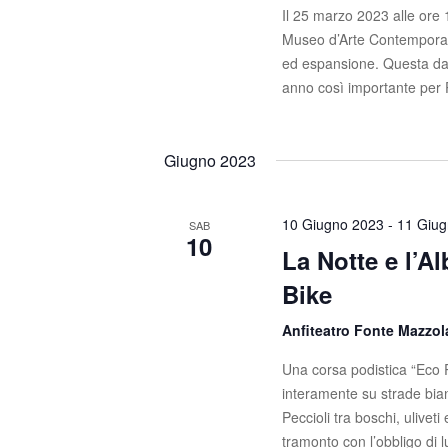
Il 25 marzo 2023 alle ore
Museo d’Arte Contemporanea
ed espansione. Questa data
anno così importante per 
Giugno 2023
10 Giugno 2023
-
11 Giu
SAB
10
La Notte e l’A
Bike
Anfiteatro Fonte Mazzo
Una corsa podistica “Eco R
interamente su strade bi
Peccioli tra boschi, uliveti
tramonto con l’obbligo di 