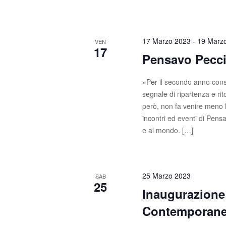
17 Marzo 2023
-
19 Marz
VEN
17
Pensavo Pecci
«Per il secondo anno cons
segnale di ripartenza e ri
però, non fa venire meno la 
incontri ed eventi di Pen
e al mondo. […]
25 Marzo 2023
SAB
25
Inaugurazion
Contemporanea