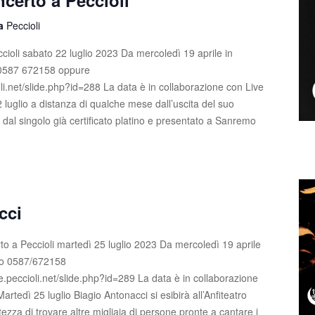
certo a Peccioli
la
Peccioli
ioli sabato 22 luglio 2023 Da mercoledì 19 aprile in
fo 0587 672158 oppure
li.net/slide.php?id=288 La data è in collaborazione con Live
luglio a distanza di qualche mese dall’uscita del suo
dal singolo già certificato platino e presentato a Sanremo
cci
to a Peccioli martedì 25 luglio 2023 Da mercoledì 19 aprile
info 0587/672158
.peccioli.net/slide.php?id=289 La data è in collaborazione
rtedì 25 luglio Biagio Antonacci si esibirà all’Anfiteatro
ezza di trovare altre migliaia di persone pronte a cantare i