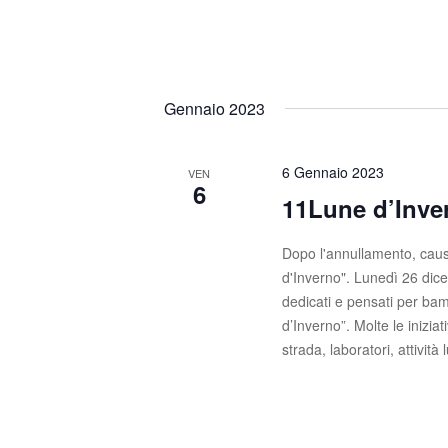
s
c
a
t
E
e
v
Gennaio 2023
e
N
n
t
a
6 Gennaio 2023
VEN
i
6
v
11Lune d’Inve
p
e
i
Dopo l'annullamento, caus
r
g
d'Inverno". Lunedì 26 dic
P
dedicati e pensati per bam
a
a
d’Inverno”. Molte le iniziat
r
z
strada, laboratori, attività
o
l
i
a
C
o
h