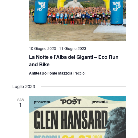
v
z
i
i
s
o
t
n
e
e
10 Giugno 2023
-
11 Giugno 2023
La Notte e l’Alba dei Giganti – Eco Run
N
and Bike
a
Anfiteatro Fonte Mazzola
Peccioli
v
Luglio 2023
i
SAB
g
1
a
z