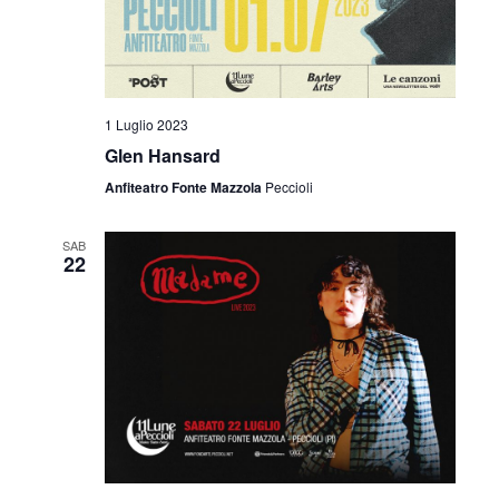
i
o
n
1 Luglio 2023
e
Glen Hansard
Anfiteatro Fonte Mazzola
Peccioli
SAB
22