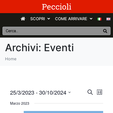
Peccioli
SCOPRI
COME ARRIVARE
Archivi:
Eventi
Home
E
E
25/3/2023
 - 
30/10/2024
C
E
e
v
S
l
v
r
Marzo 2023
e
e
c
e
n
e
l
a