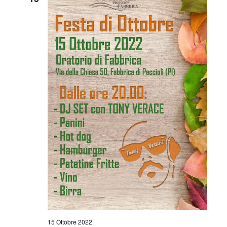
i
o
n
e
15 Ottobre 2022