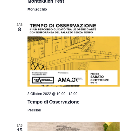
v
Montekkien Fest
z
Montecchio
i
i
s
SAB
o
8
t
n
e
e
N
a
v
i
8 Ottobre 2022 @ 10:00
-
12:00
g
Tempo di Osservazione
a
Peccioli
z
SAB
15