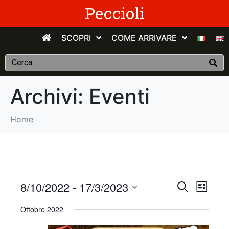
Peccioli
SCOPRI
COME ARRIVARE
Archivi:
Eventi
Home
E
E
8/10/2022
 - 
17/3/2023
C
E
e
v
S
l
v
r
Ottobre 2022
e
e
c
e
n
e
l
a