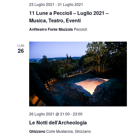
v
23 Luglio 2021
-
31 Luglio 2021
z
i
11 Lune a Peccioli – Luglio 2021 –
i
Musica, Teatro, Eventi
s
o
Anfiteatro Fonte Mazzola
Peccioli
t
n
e
LUN
e
26
N
a
v
i
g
26 Luglio 2021 @ 21:00
-
23:00
a
Le Notti dell’Archeologia
z
Ghizzano
Colle Mustarola, Ghizzano