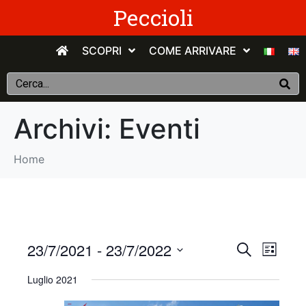
Peccioli
SCOPRI
COME ARRIVARE
Archivi:
Eventi
Home
E
E
23/7/2021
 - 
23/7/2022
C
E
e
v
S
l
v
r
Luglio 2021
e
e
c
e
n
e
l
a