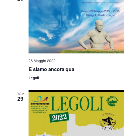
i
o
n
e
26 Maggio 2022
E siamo ancora qua
Legoli
DOM
29