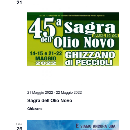
v
21
z
i
i
s
o
t
n
e
e
N
a
v
i
21 Maggio 2022
-
22 Maggio 2022
g
Sagra dell’Olio Novo
Ghizzano
a
z
GIO
26