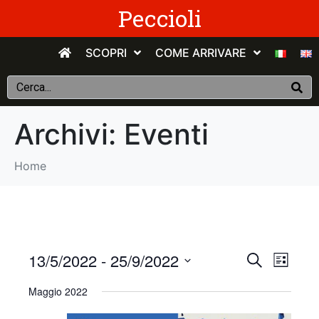
Peccioli
SCOPRI
COME ARRIVARE
Archivi:
Eventi
Home
E
E
13/5/2022
 - 
25/9/2022
C
E
e
v
S
l
v
r
Maggio 2022
e
e
c
e
n
e
l
a