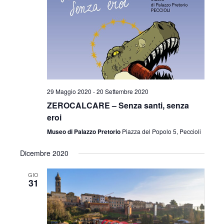
v
z
i
i
s
o
t
n
e
e
29 Maggio 2020
-
20 Settembre 2020
N
ZEROCALCARE – Senza santi, senza
a
eroi
v
Museo di Palazzo Pretorio
Piazza del Popolo 5, Peccioli
i
Dicembre 2020
g
GIO
31
a
z