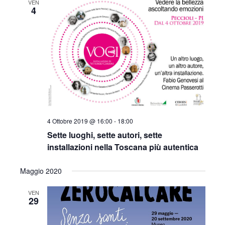
VEN
c
n
e
4
n
o
z
t
t
i
o
o
i
V
n
a
R
i
l
s
i
a
t
d
c
a
e
4 Ottobre 2019 @ 16:00
-
18:00
e
t
Sette luoghi, sette autori, sette
N
a
r
installazioni nella Toscana più autentica
.
a
c
v
Maggio 2020
a
i
VEN
29
e
g
a