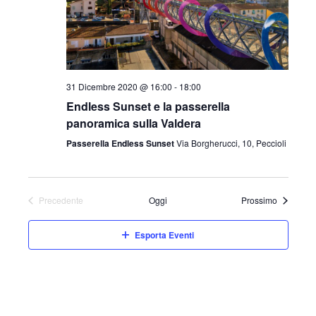
i
o
n
e
31 Dicembre 2020 @ 16:00
-
18:00
Endless Sunset e la passerella
panoramica sulla Valdera
Passerella Endless Sunset
Via Borgherucci, 10, Peccioli
Eventi
Precedente
Oggi
Prossimo
Eventi
Esporta Eventi