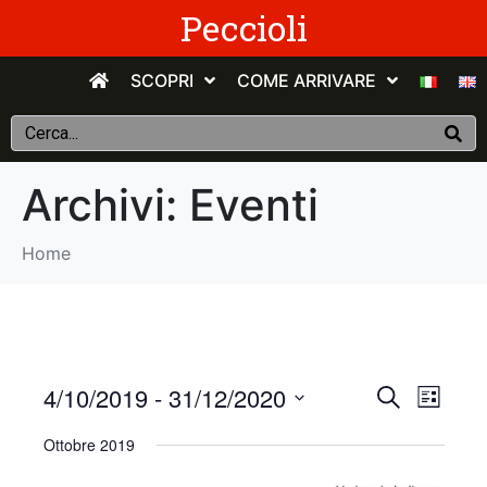
Peccioli
SCOPRI
COME ARRIVARE
Archivi:
Eventi
Home
E
E
4/10/2019
 - 
31/12/2020
C
E
e
v
S
l
v
r
Ottobre 2019
e
e
c
e
n
e
l
a