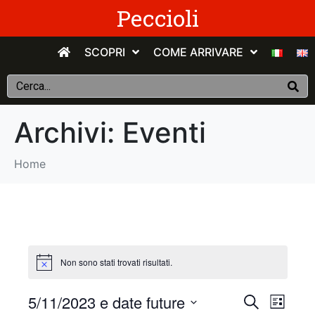
Peccioli
SCOPRI
COME ARRIVARE
Archivi:
Eventi
Home
Non sono stati trovati risultati.
E
E
5/11/2023 e date future
C
E