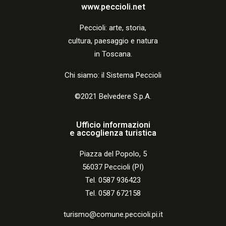
a
www.peccioli.net
z
Peccio
li:
arte, storia,
i
cultura, paesaggio e natura
o
in Toscana.
n
Chi siamo: il Sistema Peccioli
e
©2021 Belvedere S.p.A.
Ufficio informazioni
e accoglienza turistica
Piazza del Popolo, 5
56037 Peccioli (PI)
Tel. 0587 936423
Tel. 0587 672158
turismo@comune.peccioli.pi.it