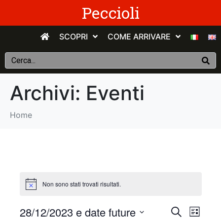
Peccioli
SCOPRI
COME ARRIVARE
Archivi:
Eventi
Home
Non sono stati trovati risultati.
E
E
28/12/2023 e date future
C
E