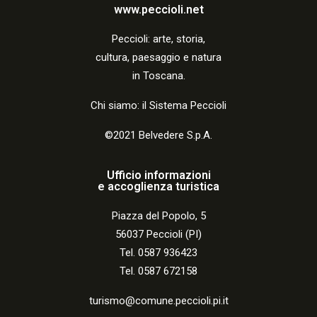
a
www.peccioli.net
z
Peccio
li:
arte, storia,
i
cultura, paesaggio e natura
o
in Toscana.
n
Chi siamo: il Sistema Peccioli
e
©2021 Belvedere S.p.A.
Ufficio informazioni
e accoglienza turistica
Piazza del Popolo, 5
56037 Peccioli (PI)
Tel. 0587 936423
Tel. 0587 672158
turismo@comune.peccioli.pi.it