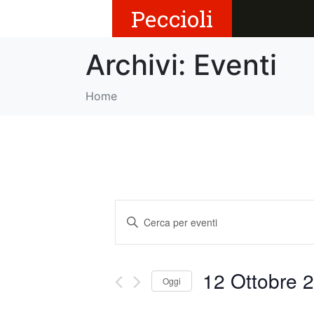
Peccioli
Archivi:
Eventi
Home
E
I
v
n
s
e
e
12 Ottobre 2
Oggi
r
n
i
S