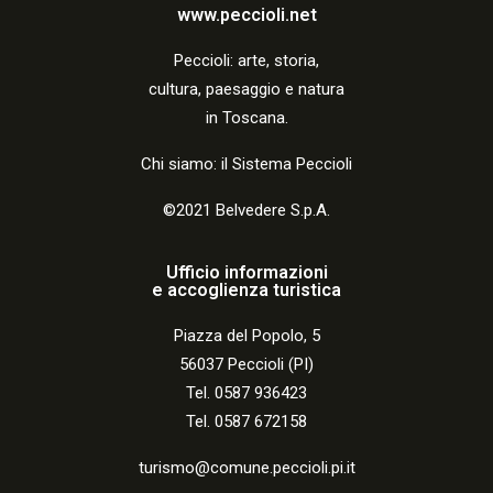
a
www.peccioli.net
z
Peccio
li:
arte, storia,
i
cultura, paesaggio e natura
o
in Toscana.
n
Chi siamo: il Sistema Peccioli
e
©2021 Belvedere S.p.A.
Ufficio informazioni
e accoglienza turistica
Piazza del Popolo, 5
56037 Peccioli (PI)
Tel. 0587 936423
Tel. 0587 672158
turismo@comune.peccioli.pi.it