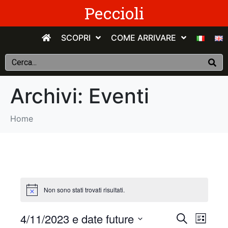
Peccioli
SCOPRI
COME ARRIVARE
Archivi:
Eventi
Home
Non sono stati trovati risultati.
E
E
4/11/2023 e date future
C
E