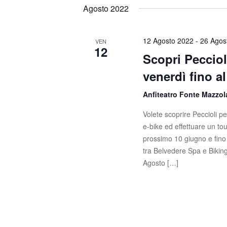
t
s
e
Agosto 2022
c
l
i
i
e
R
P
z
12 Agosto 2022
-
26 Agos
VEN
12
a
i
Scopri Pecciol
i
r
o
venerdì fino a
o
c
n
l
a
Anfiteatro Fonte Mazzo
e
a
l
C
a
Volete scoprire Peccioli p
r
h
d
e-bike ed effettuare un to
c
i
a
prossimo 10 giugno e fino 
a
t
tra Belvedere Spa e Biking
a
v
a
Agosto […]
e
e
.
.
v
C
e
i
r