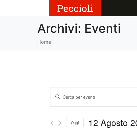
Peccioli
Archivi:
Eventi
Home
E
I
v
n
s
e
e
12 Agosto 2
Oggi
r
n
i
S