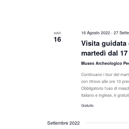
s
c
a
t
E
e
v
e
16 Agosto 2022
-
27 Sett
MAR
N
16
n
Visita guidata
t
a
martedì dal 17
i
v
p
Museo Archeologico Pe
e
i
r
Continuano i tour del marte
g
P
con ritrovo alle ore 10 pr
a
Obbligatorio l'uso di masch
a
r
italiano e inglese, è gratui
z
o
Gratuito
l
i
a
C
o
Settembre 2022
h