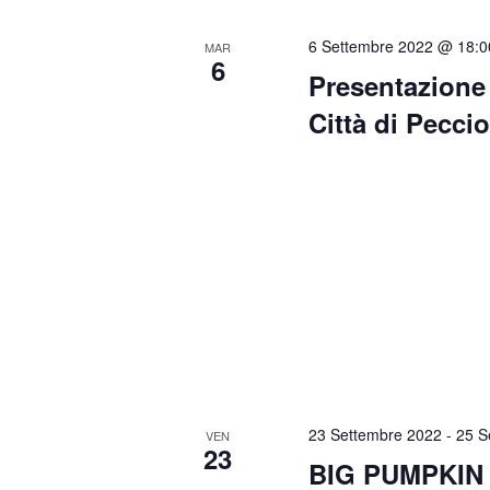
n
i
6 Settembre 2022 @ 18:0
a
MAR
e
6
v
Presentazione
e
Città di Peccio
.
23 Settembre 2022
-
25 S
VEN
23
BIG PUMPKIN