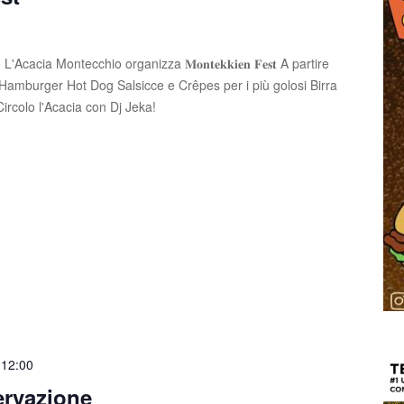
Acacia Montecchio organizza 𝐌𝐨𝐧𝐭𝐞𝐤𝐤𝐢𝐞𝐧 𝐅𝐞𝐬𝐭 A partire
Hamburger Hot Dog Salsicce e Crêpes per i più golosi Birra
 Circolo l'Acacia con Dj Jeka!
-
12:00
ervazione