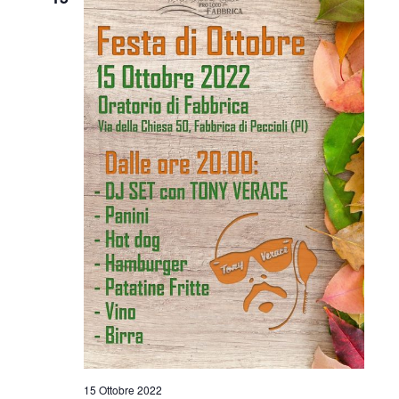
i
o
n
e
15 Ottobre 2022