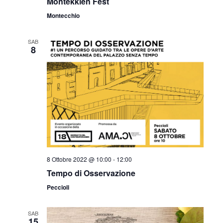
v
Montekkien Fest
z
Montecchio
i
i
s
SAB
o
8
t
n
e
e
N
a
v
i
8 Ottobre 2022 @ 10:00
-
12:00
g
Tempo di Osservazione
a
Peccioli
z
SAB
15