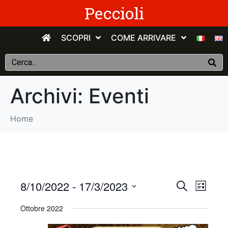
Peccioli
SCOPRI
COME ARRIVARE
Archivi:
Eventi
Home
E
E
8/10/2022
 - 
17/3/2023
C
E
e
v
S
l
v
r
Ottobre 2022
e
e
c
e
n
e
l
a