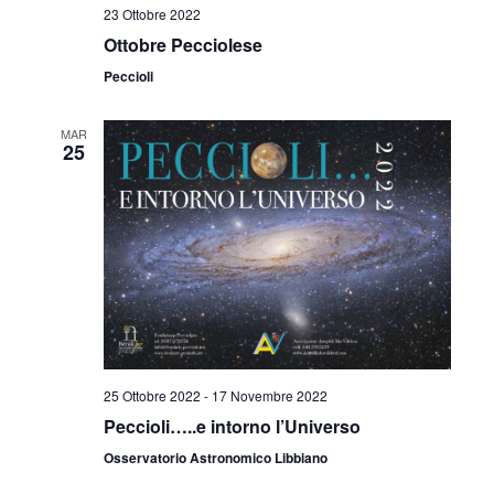
v
23 Ottobre 2022
z
i
Ottobre Pecciolese
i
Peccioli
s
o
t
n
MAR
25
e
e
N
a
v
i
g
25 Ottobre 2022
-
17 Novembre 2022
a
Peccioli…..e intorno l’Universo
z
Osservatorio Astronomico Libbiano