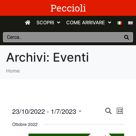
Peccioli
SCOPRI
COME ARRIVARE
Archivi:
Eventi
Home
E
E
23/10/2022
 - 
1/7/2023
C
E
e
v
S
l
v
r
Ottobre 2022
e
e
c
e
n
e
l
a