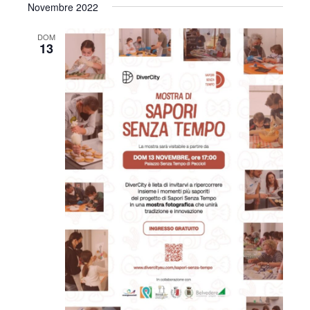
i
Novembre 2022
o
DOM
13
n
e