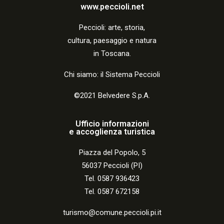
i
www.peccioli.net
o
Peccio
li:
arte, storia,
n
cultura, paesaggio e natura
in Toscana.
e
Chi siamo: il Sistema Peccioli
©2021 Belvedere S.p.A.
Ufficio informazioni
e accoglienza turistica
Piazza del Popolo, 5
56037 Peccioli (PI)
Tel. 0587 936423
Tel. 0587 672158
turismo@comune.peccioli.pi.it