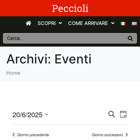
Peccioli
SCOPRI
COME ARRIVARE
Archivi:
Eventi
Home
E
E
20/6/2025
C
G
e
v
S
i
v
r
o
e
c
e
Giorno precedente
Giorno successivo
r
e
l
a