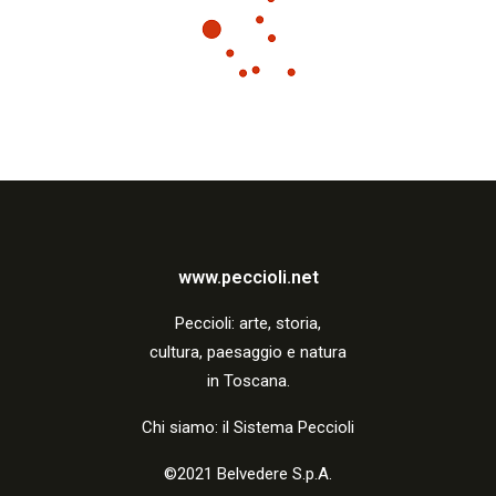
z
i
o
n
e
www.peccioli.net
Peccio
li:
arte, storia,
cultura, paesaggio e natura
in Toscana.
Chi siamo: il Sistema Peccioli
©2021 Belvedere S.p.A.