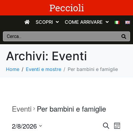
Peccioli
SCOPRI
COME ARRIVARE
Archivi:
Eventi
Home
Eventi e mostre
Per bambini e famiglie
Eventi
Per bambini e famiglie
E
E
2/8/2026
C
M
e