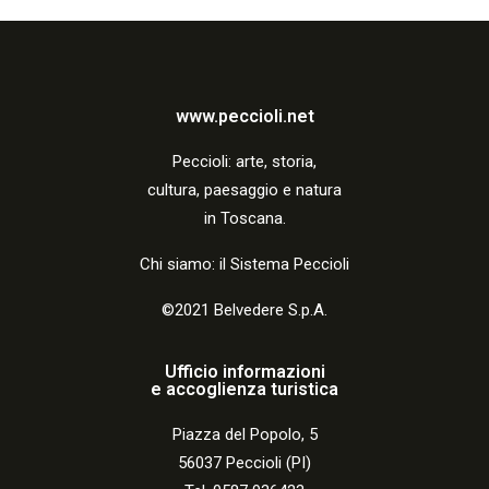
i
o
n
www.peccioli.net
e
Peccio
li:
arte, storia,
cultura, paesaggio e natura
in Toscana.
Chi siamo: il Sistema Peccioli
©2021 Belvedere S.p.A.
Ufficio informazioni
e accoglienza turistica
Piazza del Popolo, 5
56037 Peccioli (PI)