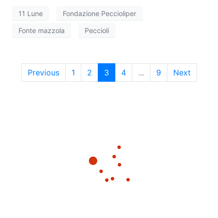
z
i
11 Lune
Fondazione Peccioliper
i
s
Fonte mazzola
Peccioli
o
t
n
e
e
Previous
1
2
3
4
...
9
Next
N
a
v
i
g
a
z