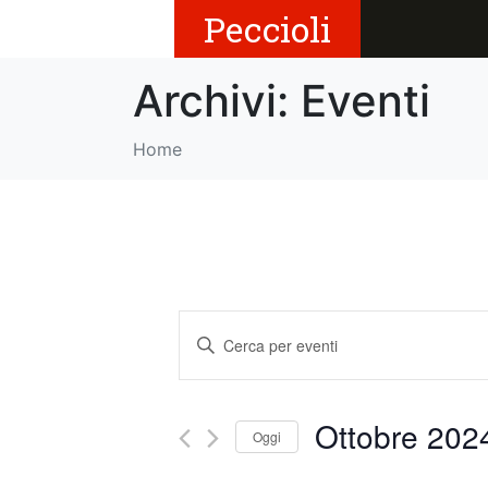
Peccioli
Archivi:
Eventi
Home
E
I
v
n
s
e
e
Ottobre 202
Oggi
r
n
i
S