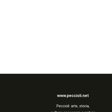
www.peccioli.net
Peccio
li:
arte, storia,