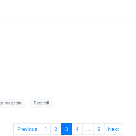
e
e
e
n
n
n
t
t
t
i
i
i
,
,
,
te mazzola
Peccioli
Previous
1
2
3
4
...
9
Next