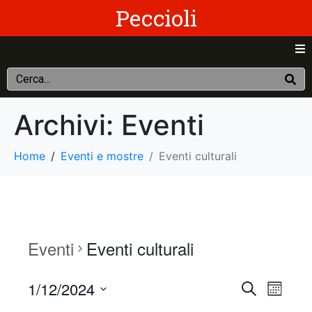
Peccioli
Archivi:
Eventi
Home
Eventi e mostre
Eventi culturali
Eventi
Eventi culturali
E
E
1/12/2024
C
M
e
S
e