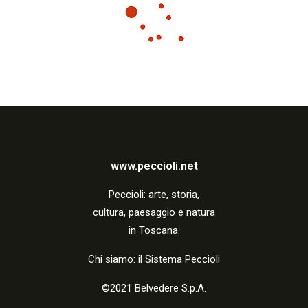
z
i
o
n
e
www.peccioli.net
Peccio
li:
arte, storia,
cultura, paesaggio e natura
in Toscana.
Chi siamo: il Sistema Peccioli
©2021 Belvedere S.p.A.