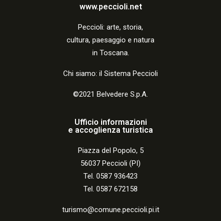
i
www.peccioli.net
o
Peccio
li:
arte, storia,
n
cultura, paesaggio e natura
in Toscana.
e
Chi siamo: il Sistema Peccioli
©2021 Belvedere S.p.A.
Ufficio informazioni
e accoglienza turistica
Piazza del Popolo, 5
56037 Peccioli (PI)
Tel. 0587 936423
Tel. 0587 672158
turismo@comune.peccioli.pi.it