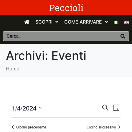
Peccioli
SCOPRI
COME ARRIVARE
Archivi:
Eventi
Home
E
E
1/4/2024
C
G
e
v
S
i
v
r
o
e
c
e
Giorno precedente
Giorno successivo
r
e
l
a