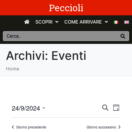
Peccioli
SCOPRI
COME ARRIVARE
Archivi:
Eventi
Home
E
E
24/9/2024
C
G
e
v
S
i
v
r
o
e
c
e
Giorno precedente
Giorno successivo
r
e
l
a