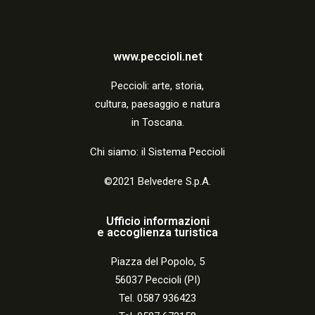
i
o
n
www.peccioli.net
e
Peccio
li:
arte, storia,
cultura, paesaggio e natura
in Toscana.
Chi siamo: il Sistema Peccioli
©2021 Belvedere S.p.A.
Ufficio informazioni
e accoglienza turistica
Piazza del Popolo, 5
56037 Peccioli (PI)
Tel. 0587 936423