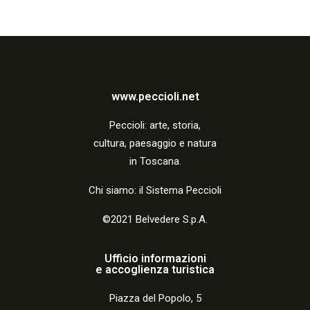
i
o
n
e
www.peccioli.net
Peccio
li:
arte, storia,
cultura, paesaggio e natura
in Toscana.
Chi siamo: il Sistema Peccioli
©2021 Belvedere S.p.A.
Ufficio informazioni
e accoglienza turistica
Piazza del Popolo, 5