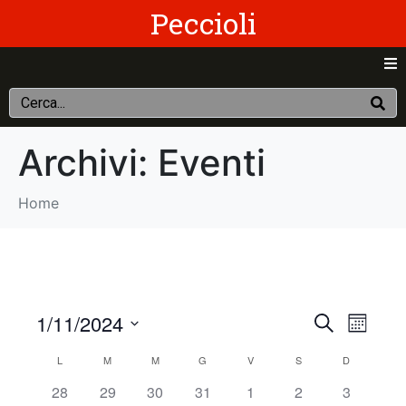
Peccioli
Archivi:
Eventi
Home
E
E
1/11/2024
C
M
e
v
S
e
v
r
C
L
M
M
G
V
S
D
s
e
c
e
e
e
0
0
0
0
0
0
0
28
29
30
31
1
2
3
l
a
a