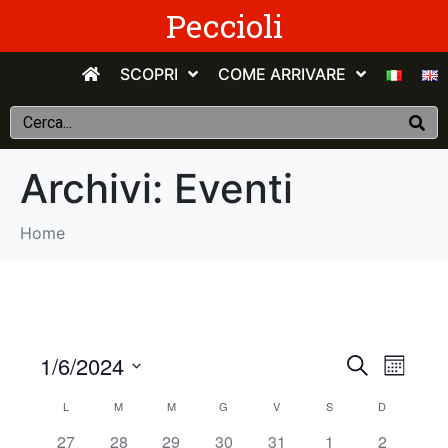
Peccioli
SCOPRI
COME ARRIVARE
Archivi:
Eventi
Home
E
E
1/6/2024
C
M
e
v
S
e
v
r
C
L
M
M
G
V
S
D
s
e
c
e
e
e
0
0
0
0
0
0
0
27
28
29
30
31
1
2
l
a