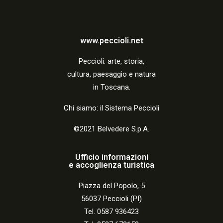
i
o
n
www.peccioli.net
e
Peccio
li:
arte, storia,
cultura, paesaggio e natura
in Toscana.
Chi siamo: il Sistema Peccioli
©2021 Belvedere S.p.A.
Ufficio informazioni
e accoglienza turistica
Piazza del Popolo, 5
56037 Peccioli (PI)
Tel. 0587 936423