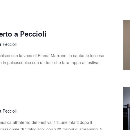
rto a Peccioli
la
Peccioli
ricchisce con la voce di Emma Marrone, la cantante leccese
o in palcoscenico con un tour che farà tappa al festival
la
Peccioli
usica all'interno del Festival 11Lune infatti dopo il
nazionale di “Italodisco” con 220 milioni di streaming, 5