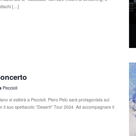
4 dischi […]
concerto
la
Peccioli
ano si esibirà a Peccioli. Piero Pelù sarà protagonista sul
on il suo spettacolo "Deserti" Tour 2024 Ad accompagnare il