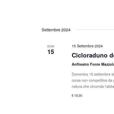
n
i
a
e
v
e
Settembre 2024
.
15 Settembre 2024
DOM
15
Cicloraduno d
Anfiteatro Fonte Mazzo
Domenica 15 settembre si 
corsa non competitiva da 
natura che circonda l'abita
€ 10,00