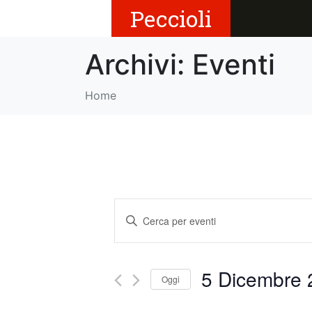
Peccioli
Archivi:
Eventi
Home
E
I
v
n
s
e
e
5 Dicembre 
Oggi
r
n
i
S