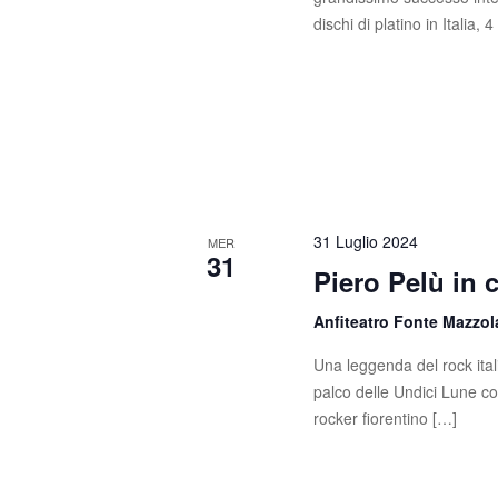
s
c
dischi di platino in Italia, 
a
t
E
e
v
e
N
n
t
a
i
v
p
31 Luglio 2024
MER
e
31
i
Piero Pelù in 
r
g
P
Anfiteatro Fonte Mazzo
a
a
r
Una leggenda del rock itali
z
o
palco delle Undici Lune c
l
rocker fiorentino […]
i
a
C
o
h