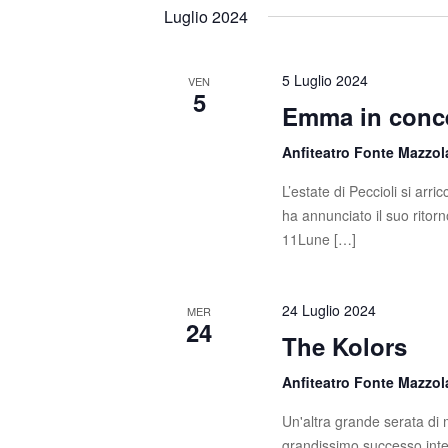
t
s
e
Luglio 2024
c
l
i
i
e
R
P
z
5 Luglio 2024
VEN
5
a
i
Emma in conce
i
r
o
o
c
n
Anfiteatro Fonte Mazzo
l
a
e
L’estate di Peccioli si ar
a
l
ha annunciato il suo ritorn
C
a
r
11Lune […]
h
d
c
i
a
a
t
a
24 Luglio 2024
MER
v
a
24
The Kolors
e
e
.
.
v
Anfiteatro Fonte Mazzo
C
e
i
Un'altra grande serata di m
r
grandissimo successo inter