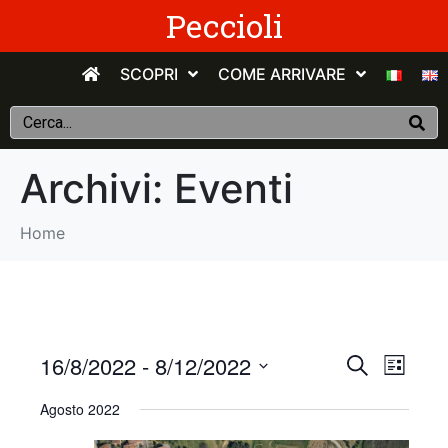
Peccioli
SCOPRI
COME ARRIVARE
Archivi:
Eventi
Home
E
E
16/8/2022
 - 
8/12/2022
C
E
e
v
S
l
v
r
Agosto 2022
e
e
c
e
n
e
l
a