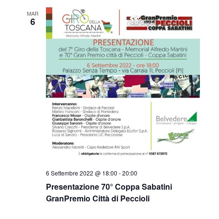
v
z
MAR
i
6
i
s
o
t
n
e
e
N
a
v
i
g
6 Settembre 2022 @ 18:00
-
20:00
a
Presentazione 70° Coppa Sabatini
GranPremio Città di Peccioli
z