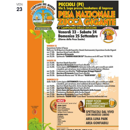
i
VEN
23
o
n
e