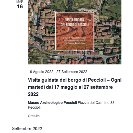
MAR
c
n
e
16
n
o
z
t
t
i
o
o
i
V
n
a
R
i
l
s
i
a
t
d
c
a
e
16 Agosto 2022
-
27 Settembre 2022
e
t
Visita guidata del borgo di Peccioli – Ogni
N
a
martedì dal 17 maggio al 27 settembre
r
.
a
2022
c
v
Museo Archeologico Peccioli
Piazza del Carmine 33,
Peccioli
a
i
Gratuito
e
g
Settembre 2022
a