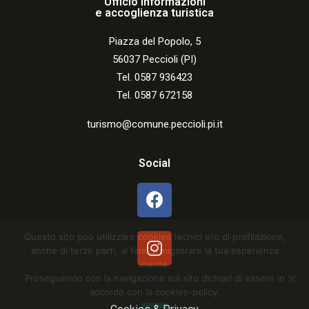
Ufficio informazioni
e accoglienza turistica
Piazza del Popolo, 5
56037 Peccioli (PI)
Tel. 0587 936423
Tel. 0587 672158
turismo@comune.peccioli.pi.it
Social
Questo sito può utilizzare cookies tecnici e/o di profilazione,
anche di terze parti, al fine di migliorare la tua esperienza
utente.
Proseguendo con la navigazione sul sito dichiari di essere in
accordo con la cookies-policy.