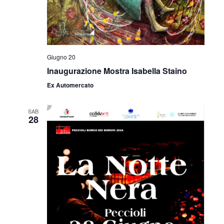
z
i
i
s
o
t
n
Giugno 20
e
Inaugurazione Mostra Isabella Staino
e
Ex Automercato
N
a
SAB
28
v
i
g
a
z