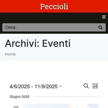
Peccioli
Archivi:
Eventi
Home
E
E
4/6/2025
 - 
11/9/2025
C
E
e
v
S
l
v
r
Giugno 2025
e
e
c
e
n
e
l
a
SAB
c