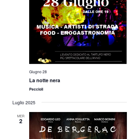
i
o
n
e
Giugno 28
La notte nera
Peccioli
Luglio 2025
MER
2