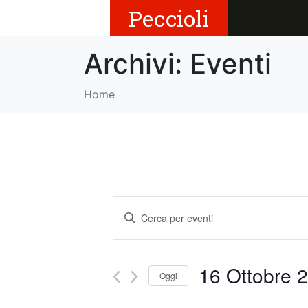
Peccioli
Archivi:
Eventi
Home
E
I
v
n
s
e
e
16 Ottobre 
Oggi
r
n
i
S