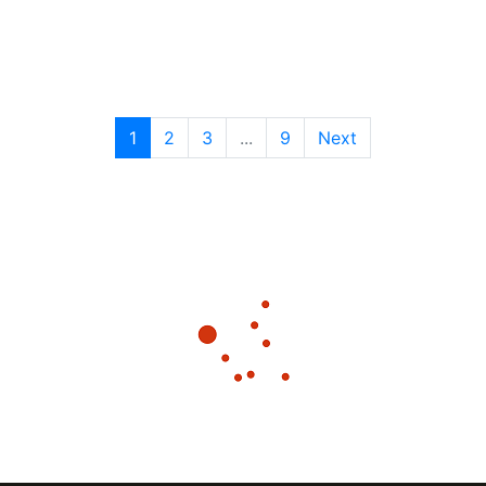
1
2
3
...
9
Next