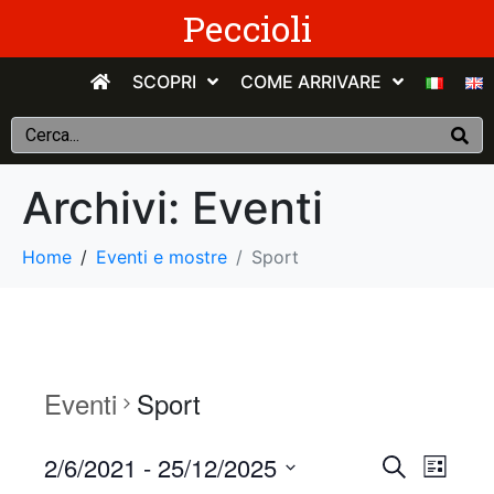
Peccioli
SCOPRI
COME ARRIVARE
Archivi:
Eventi
Home
Eventi e mostre
Sport
Eventi
Sport
E
E
2/6/2021
 - 
25/12/2025
C
E
e