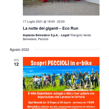
z
i
17 Luglio 2021 @ 18:00
-
22:00
o
La notte dei giganti – Eco Run
n
Impianto Belvedere S.p.A. - Legoli
Triangolo Verde
Belvedere, Peccioli
e
Agosto 2022
VEN
12