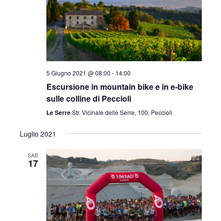
e
g
a
v
z
i
i
s
o
5 Giugno 2021 @ 08:00
-
14:00
t
Escursione in mountain bike e in e-bike
n
sulle colline di Peccioli
e
e
Le Serre
Str. Vicinale delle Serre, 100, Peccioli
N
Luglio 2021
a
SAB
v
17
i
g
a