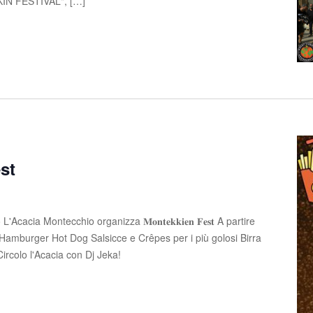
PKIN FESTIVAL", […]
st
Acacia Montecchio organizza 𝐌𝐨𝐧𝐭𝐞𝐤𝐤𝐢𝐞𝐧 𝐅𝐞𝐬𝐭 A partire
Hamburger Hot Dog Salsicce e Crêpes per i più golosi Birra
 Circolo l'Acacia con Dj Jeka!