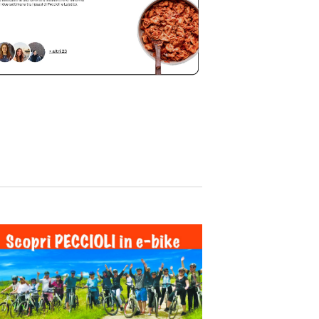
o
n
e