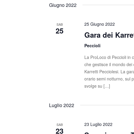
t
s
e
Giugno 2022
c
l
i
i
e
R
P
z
25 Giugno 2022
SAB
25
a
i
Gara dei Karre
i
r
o
o
c
n
Peccioli
l
a
e
La ProLoco di Peccioli in
a
l
che gestisce il mondo dei c
C
a
r
Karretti Pecciolesi. La ga
h
d
orario semi notturno, sul p
c
i
a
svolge su […]
a
t
a
v
a
e
e
.
Luglio 2022
.
v
C
e
23 Luglio 2022
i
SAB
23
r