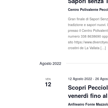
Sapori senza 
s
c
a
Centro Polivalente Pecci
t
E
Gran finale di Sapori Sen
e
v
tradizione e sapori nuovi.
e
N
presso il Centro Polivalent
n
numero 338 8638690 oppure
t
a
sito https://www.divercit
i
v
crostini de La Vallata […]
p
e
i
r
Agosto 2022
g
P
a
a
r
12 Agosto 2022
-
26 Agos
VEN
12
z
o
Scopri Pecciol
l
i
venerdì fino a
a
C
o
Anfiteatro Fonte Mazzo
h