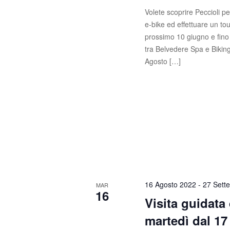
n
i
Volete scoprire Peccioli p
a
e-bike ed effettuare un to
e
v
prossimo 10 giugno e fino 
e
tra Belvedere Spa e Biking
.
Agosto […]
16 Agosto 2022
-
27 Sett
MAR
16
Visita guidata
martedì dal 17