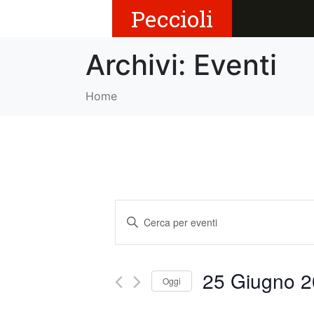
Peccioli
Archivi:
Eventi
Home
E
I
v
n
s
e
e
25 Giugno 
Oggi
r
n
i
S