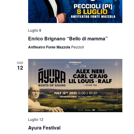
i
o
n
Luglio 8
e
Enrico Brignano “Bello di mamma”
Anfiteatro Fonte Mazzola
Peccioli
SAB
12
Luglio 12
Ayura Festival