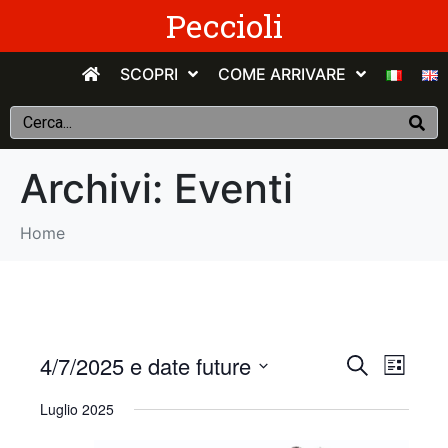
Peccioli
SCOPRI
COME ARRIVARE
Archivi:
Eventi
Home
E
E
4/7/2025 e date future
C
E
e
v
S
l
v
r
Luglio 2025
e
e
c
e
n
e
l
a