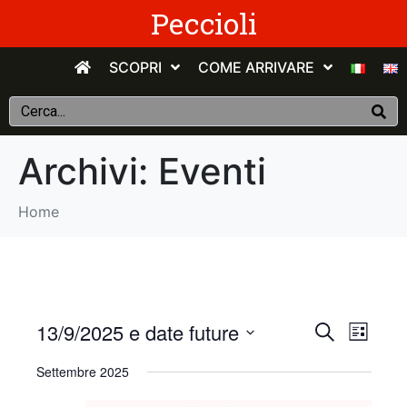
Peccioli
SCOPRI
COME ARRIVARE
Archivi:
Eventi
Home
E
E
13/9/2025 e date future
C
E
e
v
S
l
v
r
Settembre 2025
e
e
c
e
n
e
l
a