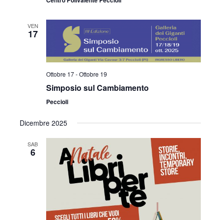
Centro Polivalente Peccioli
i
o
VEN
17
n
e
Ottobre 17
-
Ottobre 19
Simposio sul Cambiamento
Peccioli
Dicembre 2025
SAB
6