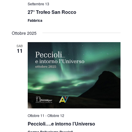
v
Settembre 13
z
i
27° Trofeo San Rocco
i
Fabbrica
s
o
t
Ottobre 2025
n
e
e
SAB
11
N
a
v
i
g
a
Ottobre 11
-
Ottobre 12
z
Peccioli….e intorno l’Universo