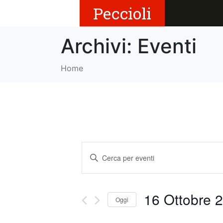
Peccioli
Archivi:
Eventi
Home
E
I
v
n
s
e
e
16 Ottobre 2
Oggi
r
n
i
S