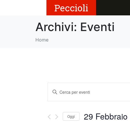
Peccioli
Archivi:
Eventi
Home
E
I
v
n
s
e
e
29 Febbraio 
Oggi
r
n
i
S