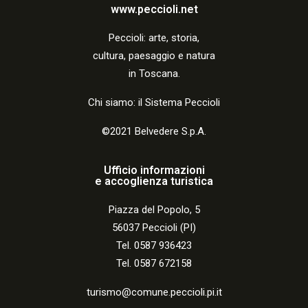
a
www.peccioli.net
z
Peccio
li:
arte, storia,
i
cultura, paesaggio e natura
o
in Toscana.
n
Chi siamo: il Sistema Peccioli
e
©2021 Belvedere S.p.A.
Ufficio informazioni
e accoglienza turistica
Piazza del Popolo, 5
56037 Peccioli (PI)
Tel. 0587 936423
Tel. 0587 672158
turismo@comune.peccioli.pi.it