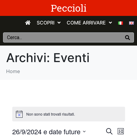
Peccioli
SCOPRI
COME ARRIVARE
Archivi:
Eventi
Home
Non sono stati trovati risultati.
E
E
26/9/2024 e date future
C
E