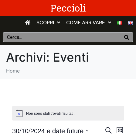
Peccioli
SCOPRI
COME ARRIVARE
Archivi:
Eventi
Home
Non sono stati trovati risultati.
E
E
30/10/2024 e date future
C
E