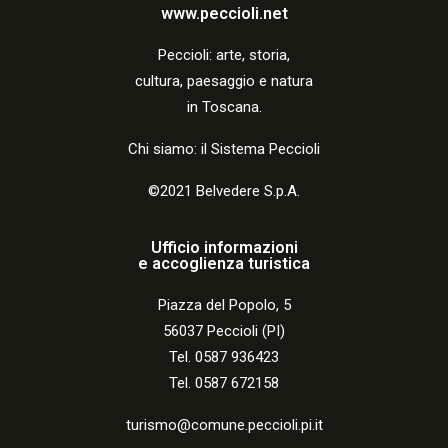
a
www.peccioli.net
z
Peccio
li:
arte, storia,
i
cultura, paesaggio e natura
o
in Toscana.
n
Chi siamo: il Sistema Peccioli
e
©2021 Belvedere S.p.A.
Ufficio informazioni
e accoglienza turistica
Piazza del Popolo, 5
56037 Peccioli (PI)
Tel. 0587 936423
Tel. 0587 672158
turismo@comune.peccioli.pi.it