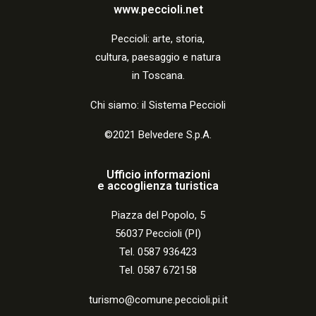
a
www.peccioli.net
z
Peccio
li:
arte, storia,
i
cultura, paesaggio e natura
o
in Toscana.
n
Chi siamo: il Sistema Peccioli
e
©2021 Belvedere S.p.A.
Ufficio informazioni
e accoglienza turistica
Piazza del Popolo, 5
56037 Peccioli (PI)
Tel. 0587 936423
Tel. 0587 672158
turismo@comune.peccioli.pi.it