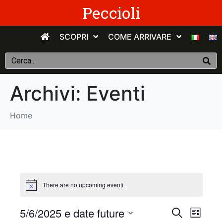
Peccioli
SCOPRI
COME ARRIVARE
Archivi:
Eventi
Home
There are no upcoming eventi.
E
E
5/6/2025 e date future
C
E