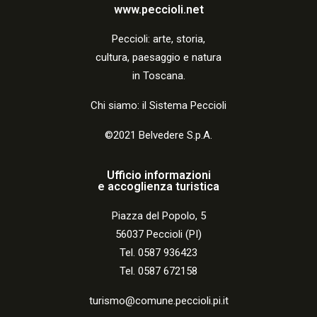
a
www.peccioli.net
z
Peccio
li:
arte, storia,
i
cultura, paesaggio e natura
o
in Toscana.
n
Chi siamo: il Sistema Peccioli
e
©2021 Belvedere S.p.A.
Ufficio informazioni
e accoglienza turistica
Piazza del Popolo, 5
56037 Peccioli (PI)
Tel. 0587 936423
Tel. 0587 672158
turismo@comune.peccioli.pi.it