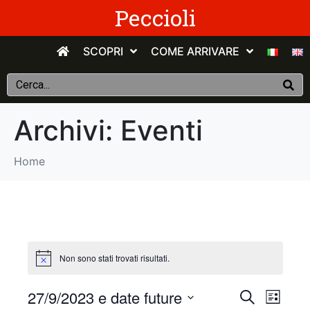
Peccioli
SCOPRI
COME ARRIVARE
Archivi:
Eventi
Home
Non sono stati trovati risultati.
E
E
27/9/2023 e date future
C
E