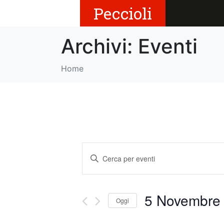
Peccioli
Archivi:
Eventi
Home
E
I
v
n
s
e
e
5 Novembre 
Oggi
r
n
i
S