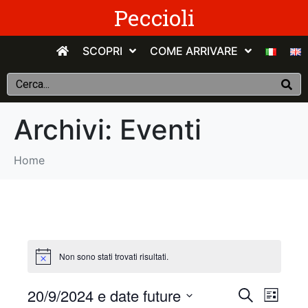
Peccioli
SCOPRI
COME ARRIVARE
Archivi:
Eventi
Home
Non sono stati trovati risultati.
E
E
20/9/2024 e date future
C
E