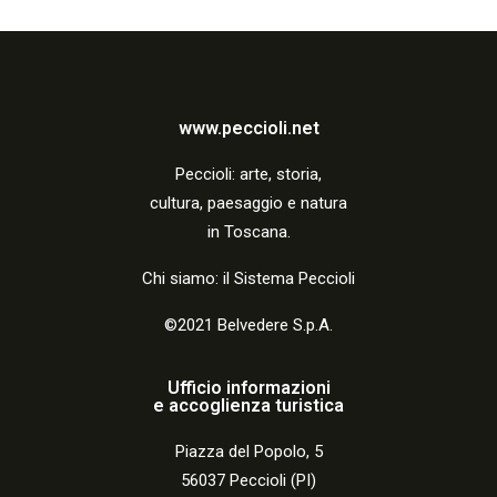
a
z
i
o
www.peccioli.net
n
Peccio
li:
arte, storia,
e
cultura, paesaggio e natura
in Toscana.
Chi siamo: il Sistema Peccioli
©2021 Belvedere S.p.A.
Ufficio informazioni
e accoglienza turistica
Piazza del Popolo, 5
56037 Peccioli (PI)