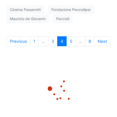
e
g
Cinema Passerotti
Fondazione Peccioliper
a
v
Maurizio de Giovanni
Peccioli
z
i
i
s
o
Previous
1
...
3
4
5
...
8
Next
t
n
e
e
N
a
v
i
g