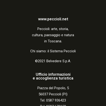
a
z
i
www.peccioli.net
o
Peccio
li:
arte, storia,
n
cultura, paesaggio e natura
in Toscana.
e
Chi siamo: il Sistema Peccioli
©2021 Belvedere S.p.A.
Ufficio informazioni
e accoglienza turistica
Piazza del Popolo, 5
56037 Peccioli (PI)
Tel. 0587 936423