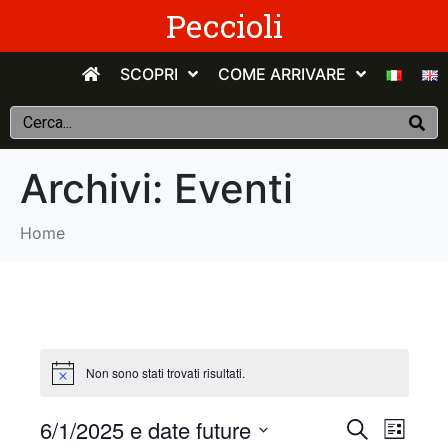
Peccioli
SCOPRI
COME ARRIVARE
Archivi:
Eventi
Home
Non sono stati trovati risultati.
E
E
6/1/2025 e date future
C
E