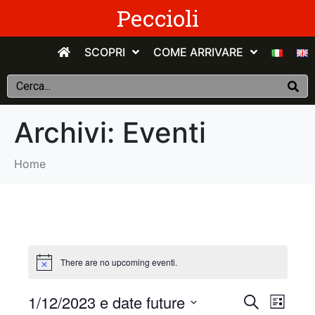
Peccioli
SCOPRI
COME ARRIVARE
Archivi:
Eventi
Home
There are no upcoming eventi.
E
E
1/12/2023 e date future
C
E