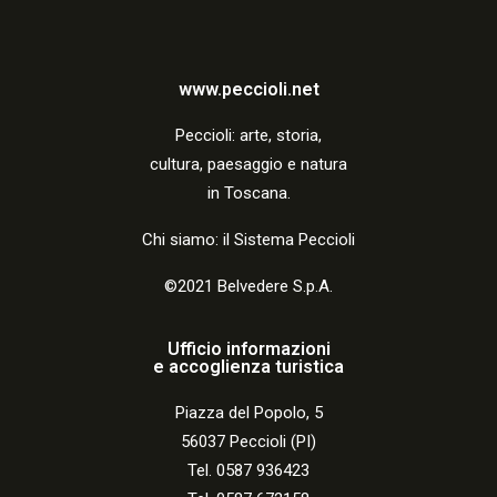
a
z
i
www.peccioli.net
o
Peccio
li:
arte, storia,
n
cultura, paesaggio e natura
in Toscana.
e
Chi siamo: il Sistema Peccioli
©2021 Belvedere S.p.A.
Ufficio informazioni
e accoglienza turistica
Piazza del Popolo, 5
56037 Peccioli (PI)
Tel. 0587 936423