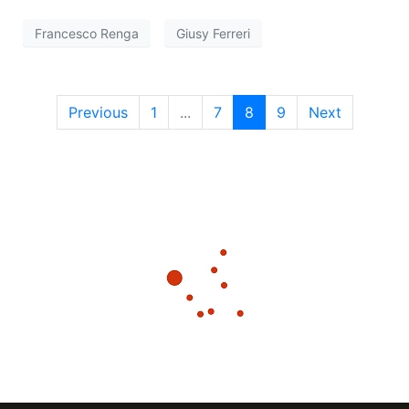
e
g
Francesco Renga
Giusy Ferreri
a
v
z
i
i
Previous
1
...
7
8
9
Next
s
o
t
n
e
e
N
a
v
i
g