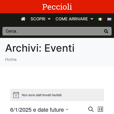
Peccioli
SCOPRI
COME ARRIVARE
Archivi:
Eventi
Home
Non sono stati trovati risultati.
E
E
6/1/2025 e date future
C
E