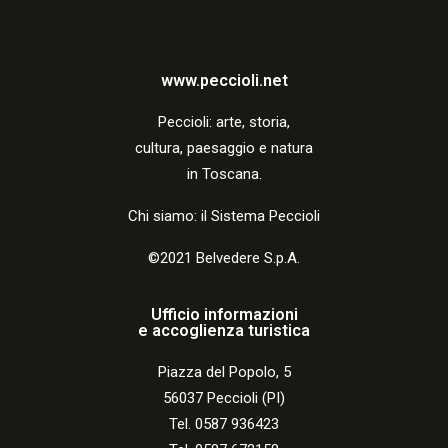
a
z
i
www.peccioli.net
o
Peccio
li:
arte, storia,
n
cultura, paesaggio e natura
in Toscana.
e
Chi siamo: il Sistema Peccioli
©2021 Belvedere S.p.A.
Ufficio informazioni
e accoglienza turistica
Piazza del Popolo, 5
56037 Peccioli (PI)
Tel. 0587 936423