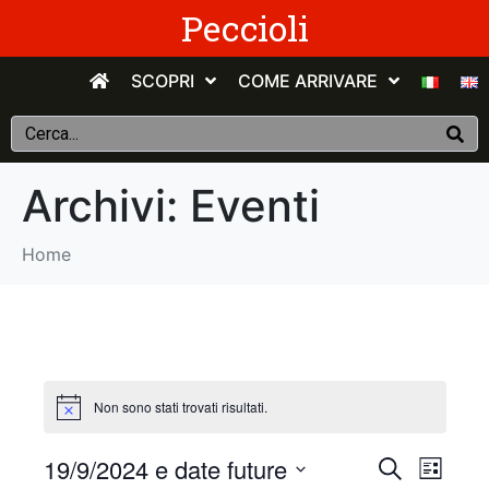
Peccioli
SCOPRI
COME ARRIVARE
Archivi:
Eventi
Home
Non sono stati trovati risultati.
E
E
19/9/2024 e date future
C
E