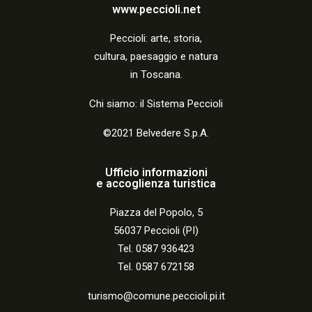
a
www.peccioli.net
z
Peccio
li:
arte, storia,
i
cultura, paesaggio e natura
o
in Toscana.
n
Chi siamo: il Sistema Peccioli
e
©2021 Belvedere S.p.A.
Ufficio informazioni
e accoglienza turistica
Piazza del Popolo, 5
56037 Peccioli (PI)
Tel. 0587 936423
Tel. 0587 672158
turismo@comune.peccioli.pi.it